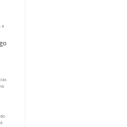
s a
lgo
tras
ha.
ado
é.