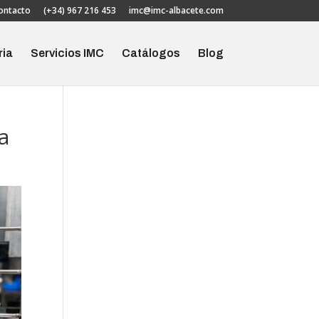
ontacto
(+34) 967 216 453
imc@imc-albacete.com
ria
Servicios IMC
Catálogos
Blog
a