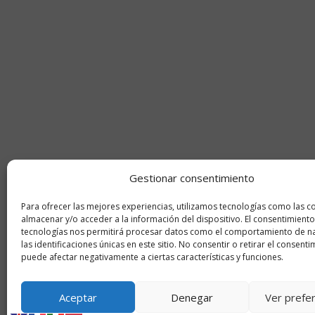
Gestionar consentimiento
Para ofrecer las mejores experiencias, utilizamos tecnologías como las c
almacenar y/o acceder a la información del dispositivo. El consentimiento
tecnologías nos permitirá procesar datos como el comportamiento de n
las identificaciones únicas en este sitio. No consentir o retirar el consenti
puede afectar negativamente a ciertas características y funciones.
Aceptar
Denegar
Ver prefe
© 2026 Innovaciones Mecánicas Campollano. T