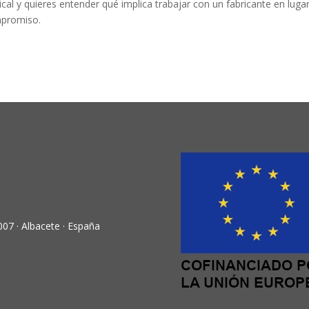
al y quieres entender qué implica trabajar con un fabricante en luga
mpromiso.
007 · Albacete · España