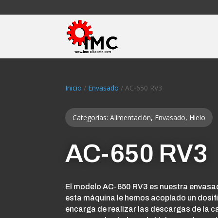
Inicio
/
Envasado
/ AC-650 RV3
Categorías:
Alimentación
,
Envasado
,
Hielo
AC-650 RV3
El modelo AC-650 RV3 es nuestra envasado
esta máquina le hemos acoplado un dosif
encarga de realizar las descargas de la c