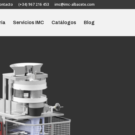
ontacto
(+34) 967 216 453
imc@imc-albacete.com
ria
Servicios IMC
Catálogos
Blog