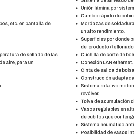
Sistema de alineado de 
Unión lámina por sistem
Cambio rápido de bobina
os, etc. en pantalla de
Mordazas de soldadura 
un alto rendimiento.
Superficies por donde p
del producto (teflonado,
eratura de sellado de las
Cuchilla de corte de bol
e aire, para un
Conexión LAN ethernet.
.
Cinta de salida de bolsa
Construcción adaptada d
a.
Sistema rotativo motor
revólver.
Tolva de acumulación de
Vasos regulables en alt
de cubitos que conteng
Sistema neumático anti-
Posibilidad de vasos in