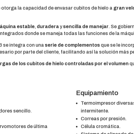
e otorga la capacidad de envasar cubitos de hielo a
gran vel
áquina estable
,
duradera
y
sencilla de manejar
. Se gobier
 integrados donde se maneja todas las funciones de la máqu
3 se integra con una
serie de complementos
que se le inco
sario por parte del cliente, facilitando así la solución más p
gas de los cubitos de hielo controladas por el volumen
qu
Equipamiento
Termoimpresor diversas
ores sencillo.
intermitente.
Correas por presión.
rvomotores de última
Célula cromática.