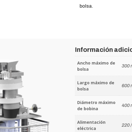
bolsa.
Información adici
Ancho máximo de
300
bolsa
Largo máximo de
600
bolsa
Diámetro máximo
400
de bobina
Alimentación
220 
eléctrica